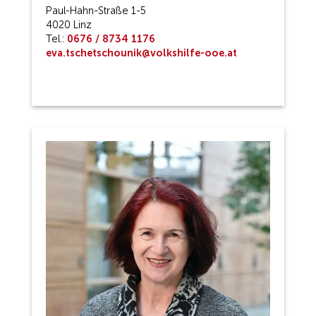
Paul-Hahn-Straße 1-5
4020 Linz
Tel.:
0676 / 8734 1176
eva.tschetschounik@volkshilfe-ooe.at