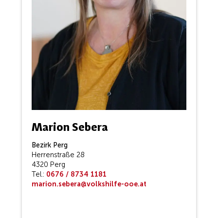
Marion Sebera
Bezirk Perg
Herrenstraße 28
4320 Perg
Tel.:
0676 / 8734 1181
marion.sebera@volkshilfe-ooe.at