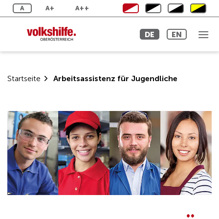
Zum
A
A+
A++
Inhalt
springen
DE
EN
Startseite
Arbeitsassistenz für Jugendliche