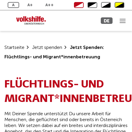
Zum
A
A+
A++
Inhalt
springen
DE
Startseite
Jetzt spenden
Jetzt Spenden:
Flüchtlings- und Migrant*innenbetreuung
FLÜCHTLINGS- UND
MIGRANT*INNENBETRE
Mit Deiner Spende unterstützt Du unsere Arbeit für
Menschen, die geflüchtet sind oder bereits in Österreich
leben. Wir setzen dabei auf ein breites und interdisziplinäres
Angebot, das den Start und die Integration der Flüchtlinge