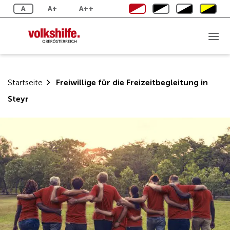
Zum
A
A+
A++
Inhalt
springen
Startseite
Freiwillige für die Freizeitbegleitung in
Steyr