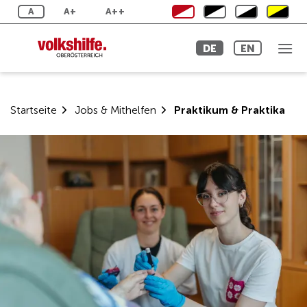
Zum
A
A+
A++
Inhalt
springen
DE
EN
Startseite
Jobs & Mithelfen
Praktikum & Praktika