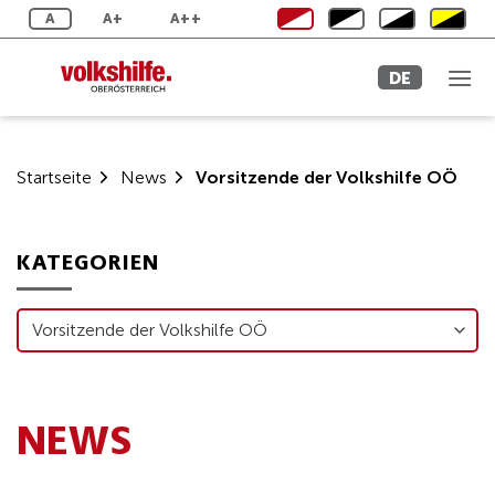
Zum
A
A+
A++
Inhalt
springen
DE
Startseite
News
Vorsitzende der Volkshilfe OÖ
KATEGORIEN
Kategorien
NEWS