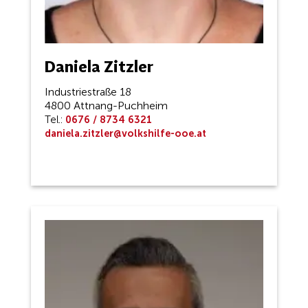
Daniela Zitzler
Industriestraße 18
4800 Attnang-Puchheim
Tel.:
0676 / 8734 6321
daniela.zitzler@volkshilfe-ooe.at