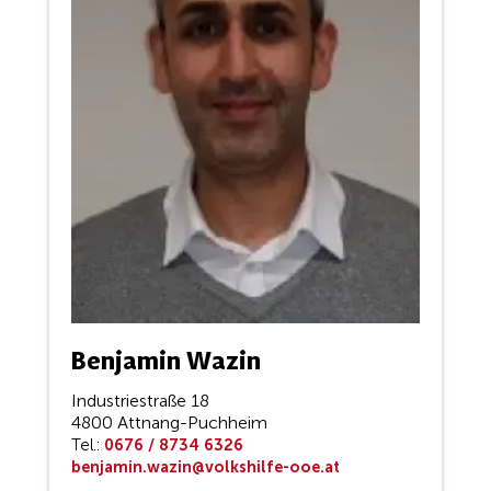
Benjamin Wazin
Industriestraße 18
4800 Attnang-Puchheim
Tel.:
0676 / 8734 6326
benjamin.wazin@volkshilfe-ooe.at