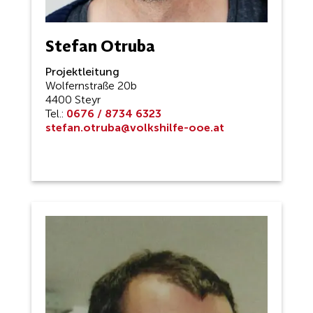
Stefan Otruba
Projektleitung
Wolfernstraße 20b
4400 Steyr
Tel.:
0676 / 8734 6323
stefan.otruba@volkshilfe-ooe.at