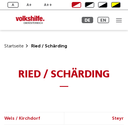
Zum
A
A+
A++
Inhalt
springen
DE
EN
Startseite
Ried / Schärding
RIED / SCHÄRDING
Wels / Kirchdorf
Steyr