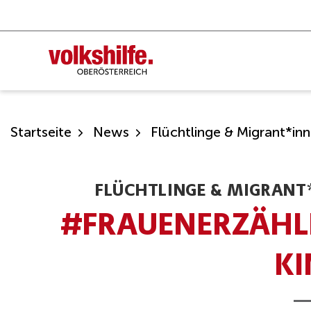
Zum
Inhalt
springen
Startseite
News
Flüchtlinge & Migrant*in
FLÜCHTLINGE & MIGRANT
#FRAUENERZÄHLE
KI