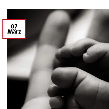
07
März