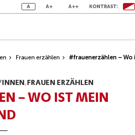
A
A+
A++
KONTRAST:
nen
Frauen erzählen
#frauenerzählen – Wo i
*INNEN
FRAUEN ERZÄHLEN
,
N – WO IST MEIN
ND