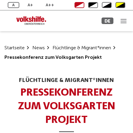
Zum
A
A+
A++
Inhalt
springen
DE
Startseite
News
Flüchtlinge & Migrant*innen
Pressekonferenz zum Volksgarten Projekt
FLÜCHTLINGE & MIGRANT*INNEN
PRESSEKONFERENZ
ZUM VOLKSGARTEN
PROJEKT