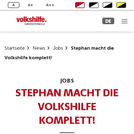
Zum
A
A+
A++
Inhalt
springen
DE
Startseite
News
Jobs
Stephan macht die
Volkshilfe komplett!
JOBS
STEPHAN MACHT DIE
VOLKSHILFE
KOMPLETT!