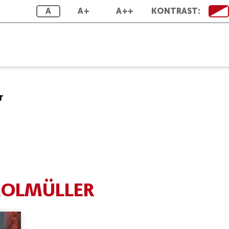
A
A+
A++
KONTRAST:
r
OLMÜLLER