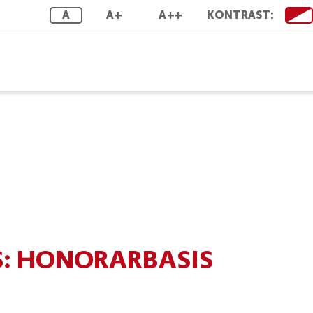
A
A+
A++
KONTRAST:
:
HONORARBASIS