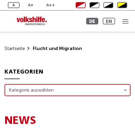
Zum
A
A+
A++
Inhalt
springen
DE
EN
Startseite
Flucht und Migration
KATEGORIEN
Kategorien
NEWS