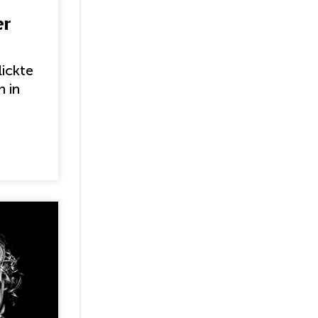
er
lickte
n in