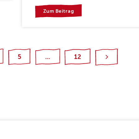
Zum Beitrag
5
…
12