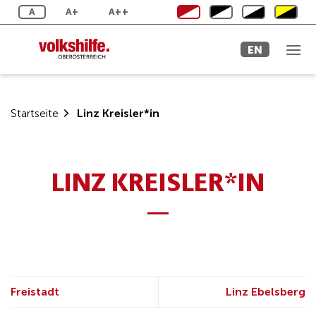
Skip
A
A+
A++
to
content
EN
Startseite
Linz Kreisler*in
LINZ KREISLER*IN
Freistadt
Linz Ebelsberg