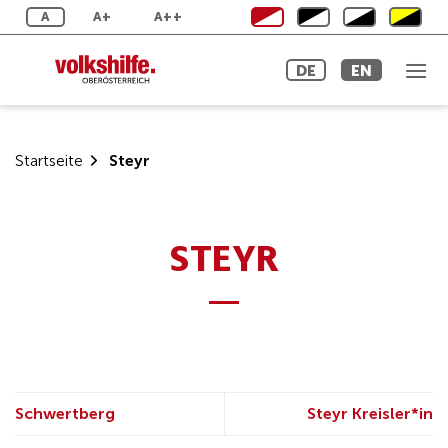
Skip
A
A+
A++
to
content
DE
EN
Startseite
Steyr
STEYR
Schwertberg
Steyr Kreisler*in