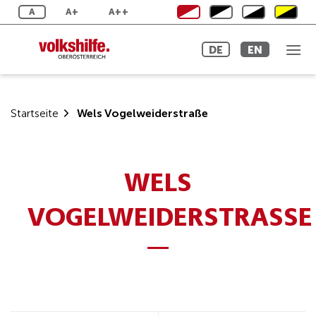
Skip
A
A+
A++
to
content
DE
EN
Startseite
Wels Vogelweiderstraße
WELS
VOGELWEIDERSTRASSE