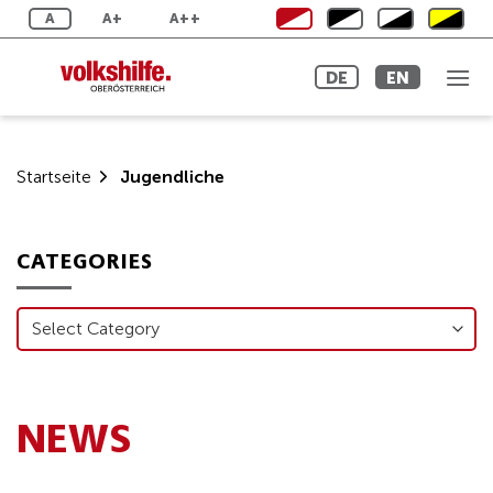
Skip
A
A+
A++
to
content
DE
EN
Startseite
Jugendliche
CATEGORIES
Categories
NEWS