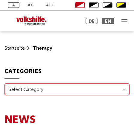
Skip
A
A+
A++
to
content
DE
EN
Startseite
Therapy
CATEGORIES
Categories
NEWS