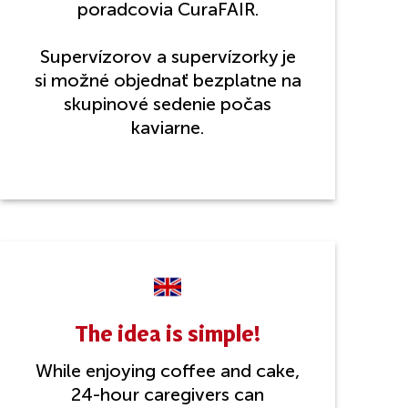
poradcovia CuraFAIR.
Supervízorov a supervízorky je
si možné objednať bezplatne na
skupinové sedenie počas
kaviarne.
The idea is simple!
While enjoying coffee and cake,
24-hour caregivers can