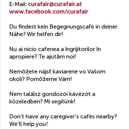
E-Mail:
curafair@curafair.at
www.facebook.com/curafair
Du findest kein Begegnungscafè in deiner
Nähe? Wir helfen dir!
Nu ai nicio cafenea a îngrijitorilor în
apropiere? Te ajutăm noi!
Nemôžete nájsť kaviarene vo Vašom
okolí? Pomôžeme Vám!
Nem találsz gondozói kávézót a
közeledben? Mi segítünk!
Don‘t have any caregiver‘s cafés nearby?
We‘ll help you!