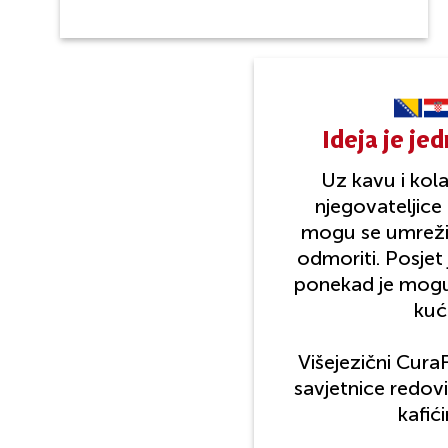
Ideja je je
Uz kavu i kola
njegovateljice 
mogu se umrežiti
odmoriti.
Posjet 
ponekad je moguć
kuć
Višejezični CuraF
savjetnice redovi
kafić