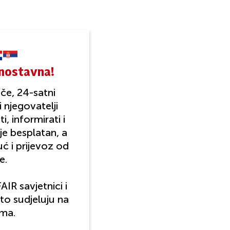
dnostavna!
če, 24-satni
i njegovatelji
, informirati i
je besplatan, a
 i prijevoz od
e.
AIR savjetnici i
to sudjeluju na
ima.