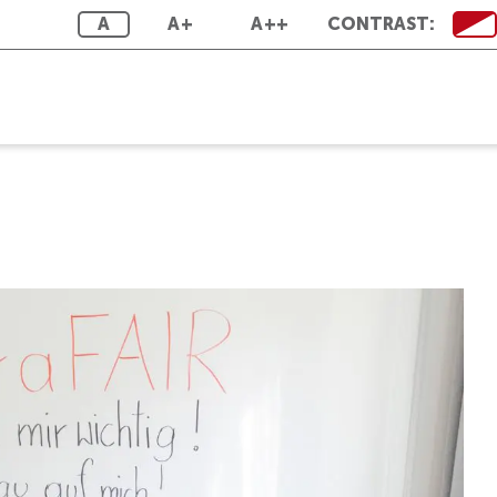
A
A+
A++
CONTRAST: