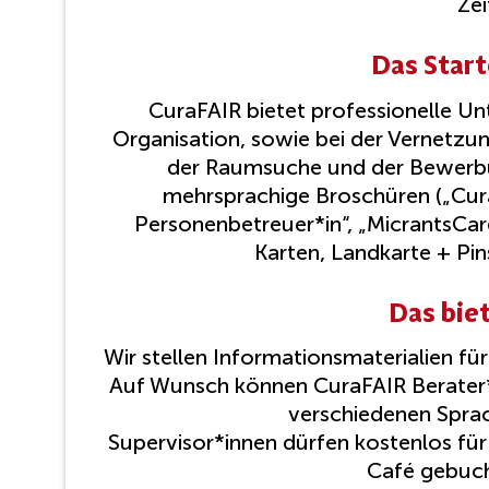
Zei
Das Star
CuraFAIR bietet professionelle Un
Organisation, sowie bei der Vernetzung
der Raumsuche und der Bewerbun
mehrsprachige Broschüren („Cura
Personenbetreuer*in“, „MicrantsCar
Karten, Landkarte + Pin
Das bie
Wir stellen Informationsmaterialien fü
Auf Wunsch können CuraFAIR Berater*in
verschiedenen Sprac
Supervisor*innen dürfen kostenlos fü
Café gebuc