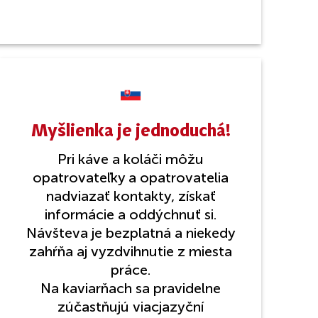
Myšlienka je jednoduchá!
Pri káve a koláči môžu
opatrovateľky a opatrovatelia
nadviazať kontakty, získať
informácie a oddýchnuť si.
Návšteva je bezplatná a niekedy
zahŕňa aj vyzdvihnutie z miesta
práce.
Na kaviarňach sa pravidelne
zúčastňujú viacjazyční