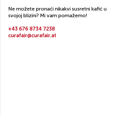
Ne možete pronaći nikakvi susretni kafić u
svojoj blizini? Mi vam pomažemo!
+43 676 8734 7238
curafair@curafair.at