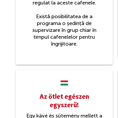
regulat la aceste cafenele.
Există posibilitatea de a
programa o ședință de
supervizare în grup chiar în
timpul cafenelelor pentru
îngrijitoare.
Az ötlet egészen
egyszerű!
Egy kávé és sütemény mellett a