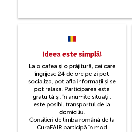
Ideea este simplă!
La o cafea și o prăjitură, cei care
îngrijesc 24 de ore pe zi pot
socializa, pot afla informații și se
pot relaxa. Participarea este
gratuită și, în anumite situații,
este posibil transportul de la
domiciliu.
Consilieri de limba română de la
CuraFAIR participă în mod