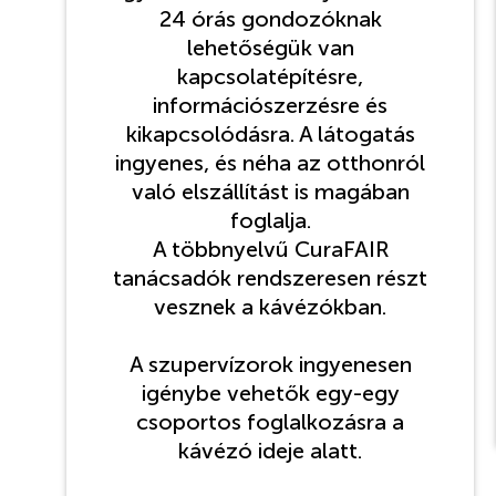
24 órás gondozóknak
lehetőségük van
kapcsolatépítésre,
információszerzésre és
kikapcsolódásra. A látogatás
ingyenes, és néha az otthonról
való elszállítást is magában
foglalja.
A többnyelvű CuraFAIR
tanácsadók rendszeresen részt
vesznek a kávézókban.
A szupervízorok ingyenesen
igénybe vehetők egy-egy
csoportos foglalkozásra a
kávézó ideje alatt.