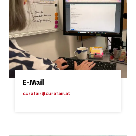
E-Mail
curafair@curafair.at