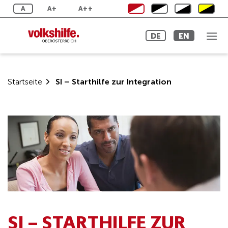
Skip
A
A+
A++
to
content
DE
EN
Startseite
SI – Starthilfe zur Integration
SI – STARTHILFE ZUR